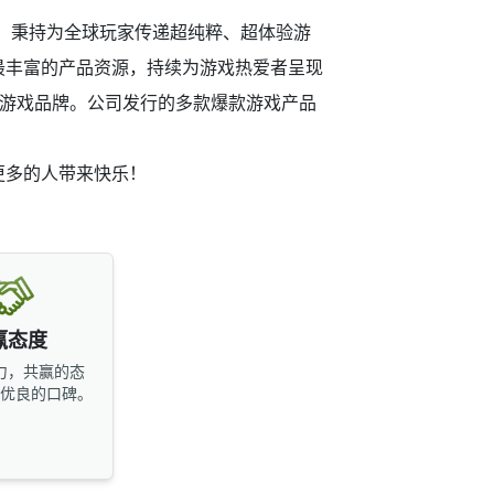
商，秉持为全球玩家传递超纯粹、超体验游
最丰富的产品资源，持续为游戏热爱者呈现
品游戏品牌。公司发行的多款爆款游戏产品
更多的人带来快乐！
赢态度
力，共赢的态
造优良的口碑。