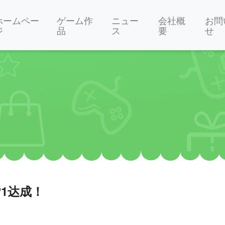
ホームペー
ゲーム作
ニュー
会社概
お問
ジ
品
ス
要
せ
1达成！