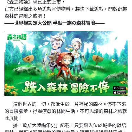
《森之物語》現已正式上市，
官方已經釋出多項遊戲宣傳物料，趕快下載遊戲，開啟奇趣
森林的冒險之旅吧！
——世界觀設定大公開 半獸一族の森林冒險——
這個世界的一切，都誕生於一片神秘的森林。停不下來
的冒險腳步，抒壓療愈的林間生活，不可思議的森林之旅就
此展開！
據「歐斯大陸編年史」記載，只要踏入位於城邊的獸語