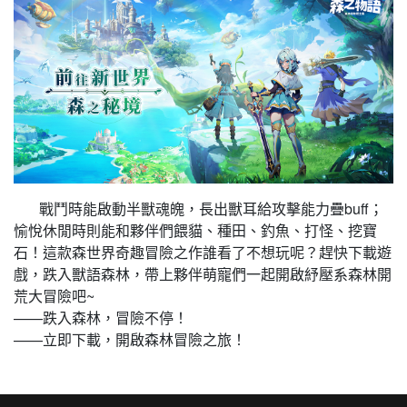
戰鬥時能啟動半獸魂魄，長出獸耳給攻擊能力疊buff；
愉悅休閒時則能和夥伴們餵貓、種田、釣魚、打怪、挖寶
石！這款森世界奇趣冒險之作誰看了不想玩呢？趕快下載遊
戲，跌入獸語森林，帶上夥伴萌寵們一起開啟紓壓系森林開
荒大冒險吧~
——跌入森林，冒險不停！
——立即下載，開啟森林冒險之旅！