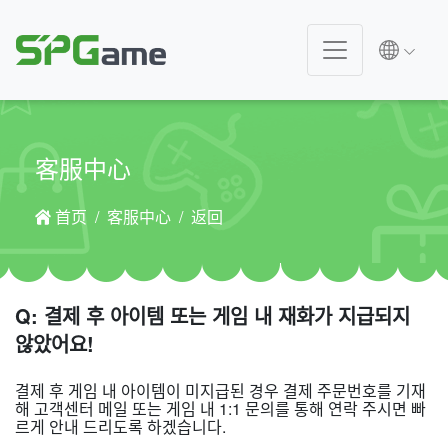
客服中心
首页
客服中心
返回
Q: 결제 후 아이템 또는 게임 내 재화가 지급되지
않았어요!
결제 후 게임 내 아이템이 미지급된 경우 결제 주문번호를 기재
해 고객센터 메일 또는 게임 내 1:1 문의를 통해 연락 주시면 빠
르게 안내 드리도록 하겠습니다.