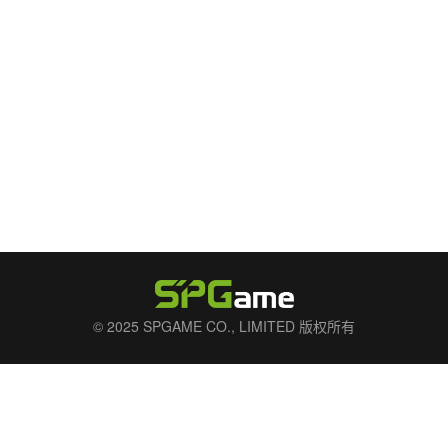
© 2025 SPGAME CO., LIMITED 版权所有