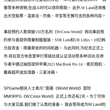
像等多种宠物,在战斗时可以得到帮助。 此外,W Land还将推
出天空股票、温泉浴、钓鱼、寻宝等无懈可击的各种内容。
事前预约人数突破150万名的《W:Cross World》将向事前预
约参与者提供限量制服服装、SSR Lulu和UR Lillys、10亿韩
元投资金、限量乘坐的时间机器。 与此同时,为纪念正式上
市,将在官方休息室举行等级达成认证活动等多种活动,在参
与者中通过抽签提供苹果2023 MacBook Pro 14、索尼相机、
戴森超声波加湿器、三星冰箱。
SPGame相关人士表示:"距离《World World》冒险
MMORPG《W:Cross World》正式上市还有2天。为了尽快
与大家见面,我们做了认真的准备。 我会等待成为W Land的