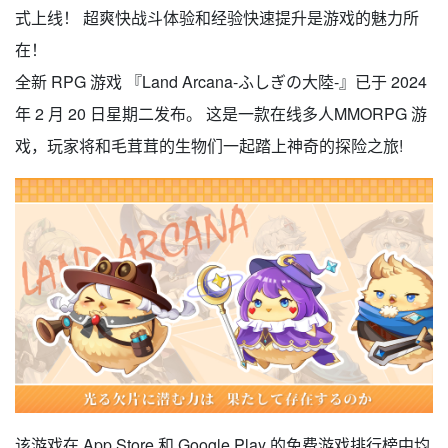
式上线！ 超爽快战斗体验和经验快速提升是游戏的魅力所
在！
全新 RPG 游戏 『Land Arcana-ふしぎの大陸-』已于 2024
年 2 月 20 日星期二发布。 这是一款在线多人MMORPG 游
戏，玩家将和毛茸茸的生物们一起踏上神奇的探险之旅!
该游戏在 App Store 和 Google Play 的免费游戏排行榜中均